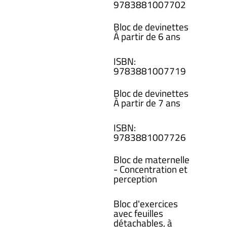
978388100
7702
Bloc de devinettes
À partir de 6 ans
ISBN
:
978388100
7719
Bloc de devinettes
À partir de 7 ans
ISBN
:
978388100
7726
Bloc de maternelle
- Concentration et
perception
Bloc d'exercices
avec feuilles
détachables, à