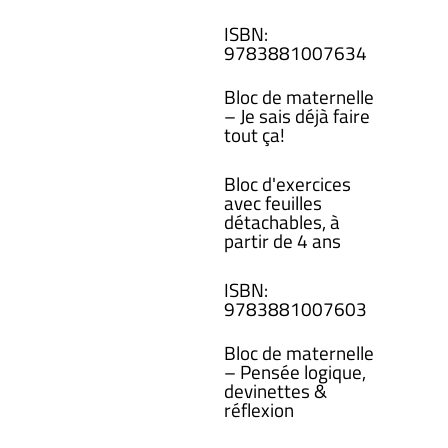
ISBN
:
978388100
7634
Bloc de maternelle
– Je sais déjà faire
tout ça!
Bloc d'exercices
avec feuilles
détachables, à
partir de 4 ans
ISBN
:
978388100
7603
Bloc de maternelle
– Pensée logique,
devinettes &
réflexion