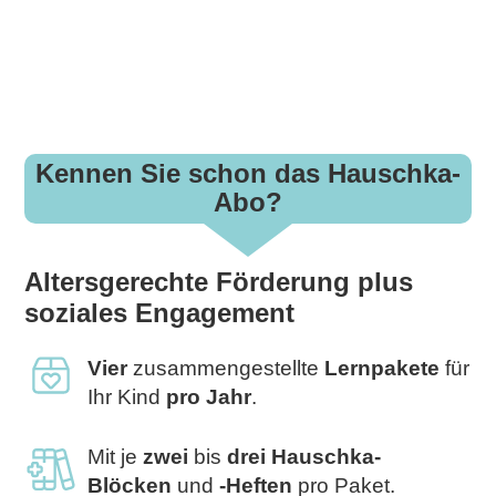
Kennen Sie schon das Hauschka-
Abo?
Altersgerechte Förderung plus
soziales Engagement
Vier
zusammengestellte
Lernpakete
für
Ihr Kind
pro Jahr
.
Mit je
zwei
bis
drei
Hauschka-
B
löcken
und
-Heften
pro Paket.