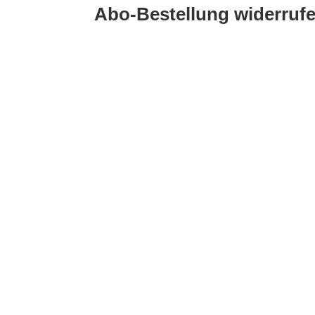
Abo-Bestellung widerruf
KONTAKT
FÜR
Händl
Hauschka Verlag GmbH
Lilienthalstraße 1
Für i
82178 Puchheim
Für a
Deutschland