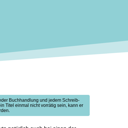
jeder Buchhandlung und jedem Schreib-
ein Titel einmal nicht vorrätig sein, kann er
rden.