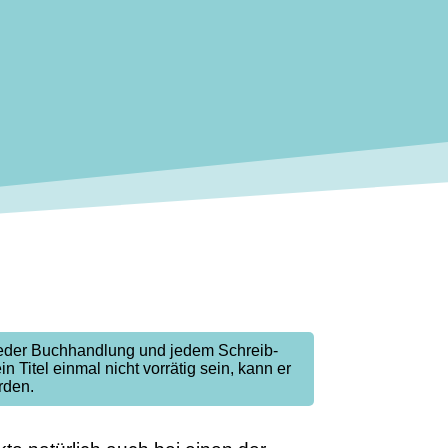
jeder Buchhandlung und jedem Schreib-
ein Titel einmal nicht vorrätig sein, kann er
rden.