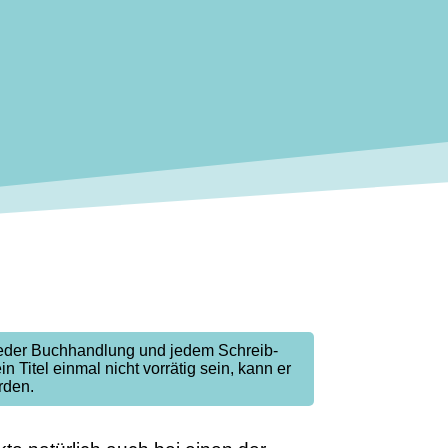
jeder Buchhandlung und jedem Schreib-
ein Titel einmal nicht vorrätig sein, kann er
rden.