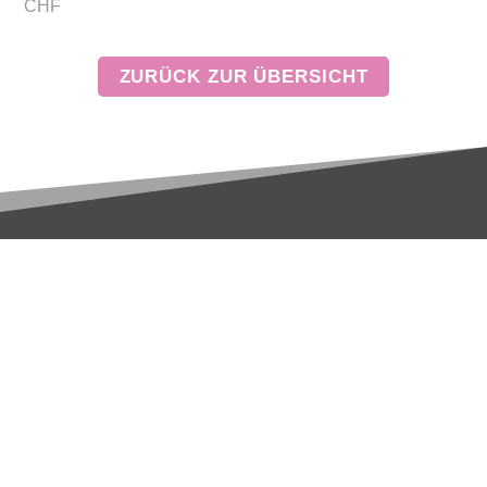
CHF
KONTAKT
Hauschka Verlag GmbH
Lilienthalstraße 1
82178 Puchheim
Deutschland
Telefon +49 89 89406670
Fax +49 89 894066769
info@hauschkaverlag.de