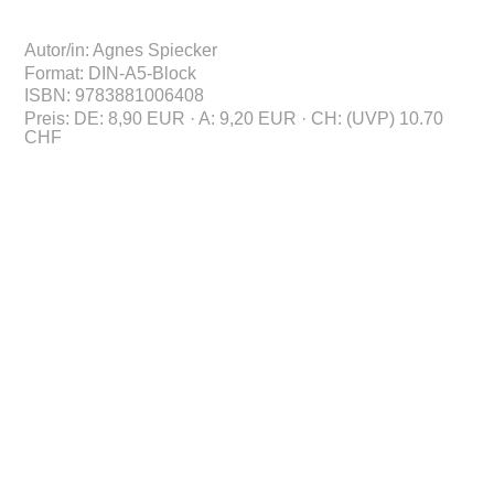
Autor/in
:
Agnes Spiecker
Format
:
DIN-A5-Block
ISBN
:
978388100
6408
Preis
:
DE: 8,90 EUR · A: 9,20 EUR · CH: (UVP) 10.70
CHF
Diesen Titel gibt es
im Paket
Kl.4-4
auch als praktisches
Spielerisch
Hauschka-Abo
wiederholen 4.
Klasse