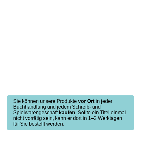
Sie können unsere Produkte
vor Ort
in jeder
Buchhandlung und jedem Schreib- und
Spielwarengeschäft
kaufen
. Sollte ein Titel einmal
nicht vorrätig sein, kann er dort in 1–2 Werktagen
für Sie bestellt werden.