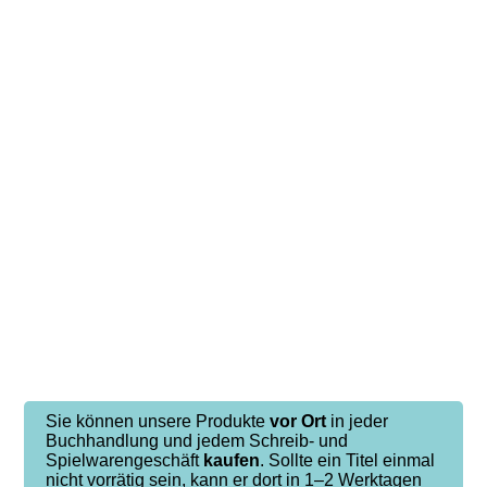
Sie können unsere Produkte
vor Ort
in jeder
Buchhandlung und jedem Schreib- und
Spielwarengeschäft
kaufen
. Sollte ein Titel einmal
nicht vorrätig sein, kann er dort in 1–2 Werktagen