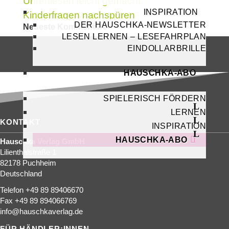
Uhrenlesen leicht gemacht
INSPIRATION
Kinderfragen nachspüren
DER HAUSCHKA-NEWSLETTER
Neueste Kommentare
LESEN LERNEN – LESEFAHRPLAN
EINDOLLARBRILLE
HAUSCHKA-ABO
SPIELERISCH FÖRDERN
LERNEN
KONTAKT
INSPIRATION
HAUSCHKA-ABO
Hauschka Verlag GmbH
Lilienthalstraße 1
82178 Puchheim
Deutschland
Telefon +49 89 89406670
Fax +49 89 894066769
info@hauschkaverlag.de
FÜR HÄNDLER:INNEN