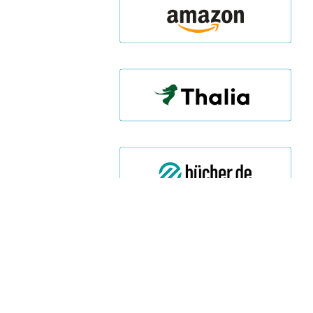
Autor/in
:
Tina Harder
Format
:
DIN-A4-Heft
ISBN
:
978388100
0994