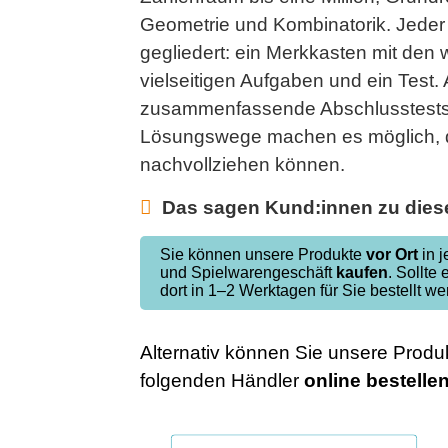
Geometrie und Kombinatorik. Jeder 
aket
gegliedert: ein Merkkasten mit den w
3 Fit für
vielseitigen Aufgaben und ein Test
ritt 4.
zusammenfassende Abschlusstests.
se
Lösungswege machen es möglich, da
nachvollziehen können.
Das sagen Kund:innen zu diese
Sie können unsere Produkte
vor Ort
in 
und Spielwarengeschäft
kaufen
. Sollte 
dort in 1–2 Werktagen für Sie bestellt we
Alternativ können Sie unsere Produk
folgenden Händler
online
bestelle