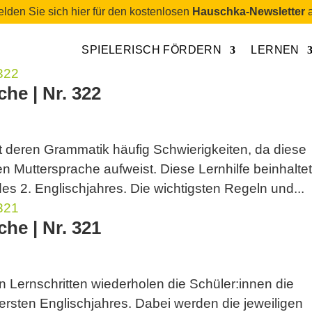
lden Sie sich hier für den kostenlosen
Hauschka-Newsletter
a
SPIELERISCH FÖRDERN
LERNEN
he | Nr. 322
t deren Grammatik häufig Schwierigkeiten, da diese
n Muttersprache aufweist. Diese Lernhilfe beinhalte
es 2. Englischjahres. Die wichtigsten Regeln und...
he | Nr. 321
 Lernschritten wiederholen die Schüler:innen die
rsten Englischjahres. Dabei werden die jeweiligen