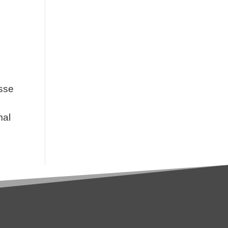
asse
mal