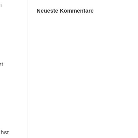
n
Neueste Kommentare
st
chst