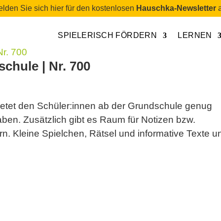
lden Sie sich hier für den kostenlosen
Hauschka-Newsletter
a
SPIELERISCH FÖRDERN
LERNEN
chule | Nr. 700
tet den Schüler:innen ab der Grundschule genug
aben. Zusätzlich gibt es Raum für Notizen bzw.
. Kleine Spielchen, Rätsel und informative Texte u