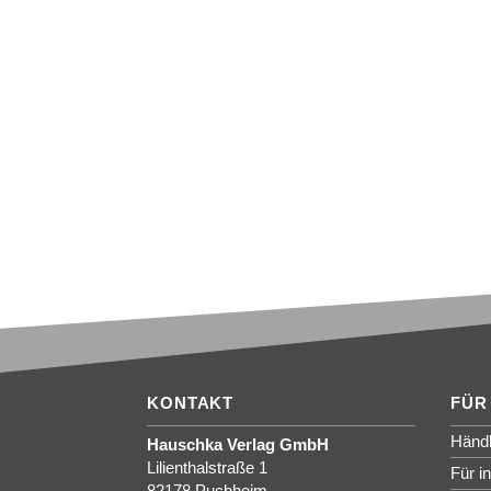
KONTAKT
FÜR
Händl
Hauschka Verlag GmbH
Lilienthalstraße 1
Für i
82178 Puchheim