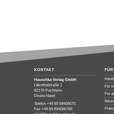
KONTAKT
FÜR
Händl
Hauschka Verlag GmbH
Lilienthalstraße 1
Für i
82178 Puchheim
Für a
Deutschland
Neue
Telefon +49 89 89406670
Präse
Fax +49 89 894066769