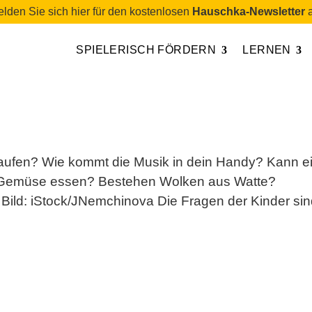
lden Sie sich hier für den kostenlosen
Hauschka-Newsletter
a
SPIELERISCH FÖRDERN
LERNEN
n
aufen? Wie kommt die Musik in dein Handy? Kann e
Gemüse essen? Bestehen Wolken aus Watte?
Bild: iStock/JNemchinova Die Fragen der Kinder si