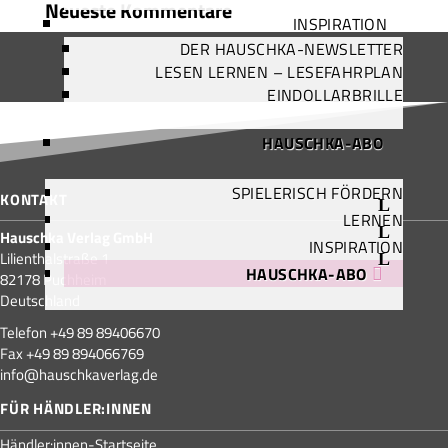
Neueste Kommentare
INSPIRATION
DER HAUSCHKA-NEWSLETTER
LESEN LERNEN – LESEFAHRPLAN
EINDOLLARBRILLE
HAUSCHKA-ABO
SPIELERISCH FÖRDERN
KONTAKT
LERNEN
Hauschka Verlag GmbH
INSPIRATION
Lilienthalstraße 1
HAUSCHKA-ABO
82178 Puchheim
Deutschland
Telefon +49 89 89406670
Fax +49 89 894066769
info@hauschkaverlag.de
FÜR HÄNDLER:INNEN
Händler:innen-Startseite