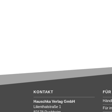
KONTAKT
FÜR
Händl
Hauschka Verlag GmbH
Lilienthalstraße 1
Für i
82178 Puchheim