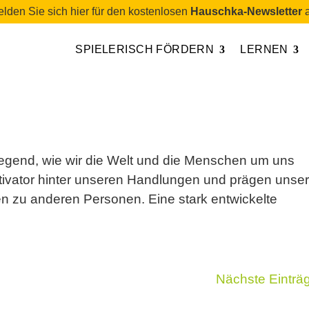
lden Sie sich hier für den kostenlosen
Hauschka-Newsletter
a
SPIELERISCH FÖRDERN
LERNEN
egend, wie wir die Welt und die Menschen um uns
ivator hinter unseren Handlungen und prägen unse
 zu anderen Personen. Eine stark entwickelte
Nächste Einträ